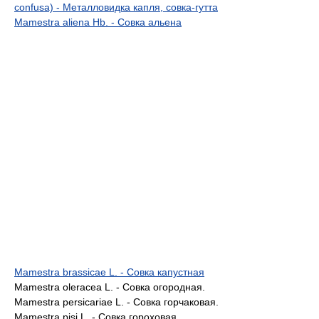
confusa) - Металловидка капля, совка-гутта
Mamestra aliena Hb. - Совка альена
Mamestra brassicae L. - Совка капустная
Mamestra oleracea L. - Совка огородная.
Mamestra persicariae L. - Совка горчаковая.
Mamestra pisi L. - Совка гороховая.