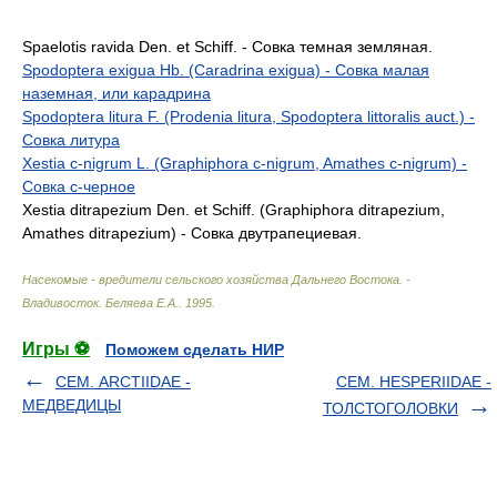
Spaelotis ravida Den. et Schiff. - Совка темная земляная.
Spodoptera exigua Hb. (Caradrina exigua) - Совка малая
наземная, или карадрина
Spodoptera litura F. (Prodenia litura, Spodoptera littoralis auct.) -
Совка литура
Xestia c-nigrum L. (Graphiphora c-nigrum, Amathes c-nigrum) -
Совка с-черное
Xestia ditrapezium Den. et Schiff. (Graphiphora ditrapezium,
Amathes ditrapezium) - Совка двутрапециевая.
Насекомые - вредители сельского хозяйства Дальнего Востока. -
Владивосток
.
Беляева Е.А.
.
1995
.
Игры ⚽
Поможем сделать НИР
СЕМ. ARCTIIDAE -
СЕМ. HESPERIIDAE -
МЕДВЕДИЦЫ
ТОЛСТОГОЛОВКИ