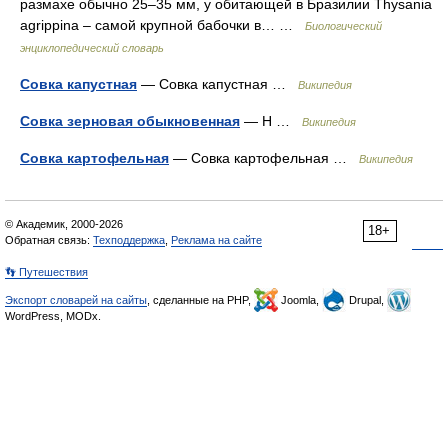
размахе обычно 25–35 мм, у обитающей в Бразилии Thysania
agrippina – самой крупной бабочки в… …
Биологический
энциклопедический словарь
Совка капустная
— Совка капустная …
Википедия
Совка зерновая обыкновенная
— Н …
Википедия
Совка картофельная
— Совка картофельная …
Википедия
© Академик, 2000-2026
18+
Обратная связь:
Техподдержка
,
Реклама на сайте
👣 Путешествия
Экспорт словарей на сайты
, сделанные на PHP,
Joomla,
Drupal,
WordPress, MODx.