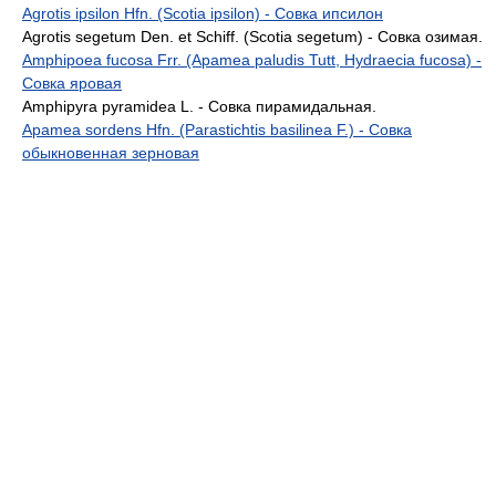
Agrotis ipsilon Hfn. (Scotia ipsilon) - Совка ипсилон
Agrotis segetum Den. et Schiff. (Scotia segetum) - Совка озимая.
Amphipoea fucosa Frr. (Apamea paludis Tutt, Hydraecia fucosa) -
Совка яровая
Amphipyra pyramidea L. - Совка пирамидальная.
Apamea sordens Hfn. (Parastichtis basilinea F.) - Совка
обыкновенная зерновая