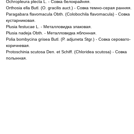
Ochropleura plecta L. - Совка белокрайняя.
Orthosia ella Butl. (O. gracilis auct.) - Совка темно-серая ранняя.
Paragabara flavomacula Obth. (Colobochila flavomacula) - Совка
кустарниковая.
Plusia festucae L. - Металловидка злаковая.
Plusia nadeja Obth. - Металловидка яблонная.
Polia bombycina grisea Butl. (P. adjuneta Stgr.) - Совка серовато-
коричневая.
Protoschinia scutosa Den. et Schiff. (Chloridea scutosa) - Совка
полынная.