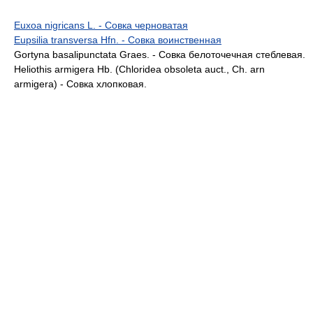
Euxoa nigricans L. - Совка черноватая
Eupsilia transversa Hfn. - Совка воинственная
Gortyna basalipunctata Graes. - Совка белоточечная стеблевая.
Heliothis armigera Hb. (Chloridea obsoleta auct., Ch. arn
armigera) - Совка хлопковая.