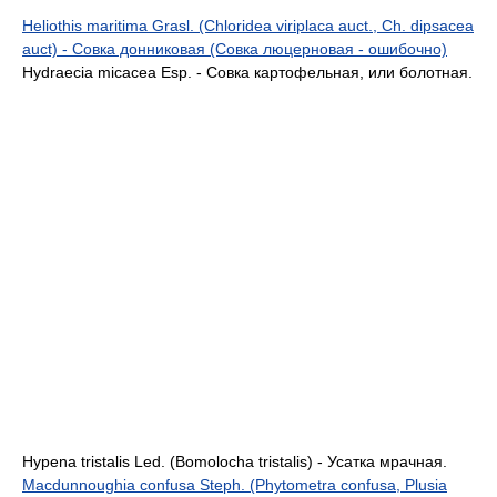
Heliothis maritima Grasl. (Chloridea viriplaca auct., Ch. dipsacea
auct) - Совка донниковая (Совка люцерновая - ошибочно)
Hydraecia micacea Esp. - Совка картофельная, или болотная.
Hypena tristalis Led. (Bomolocha tristalis) - Усатка мрачная.
Macdunnoughia confusa Steph. (Phytometra confusa, Plusia