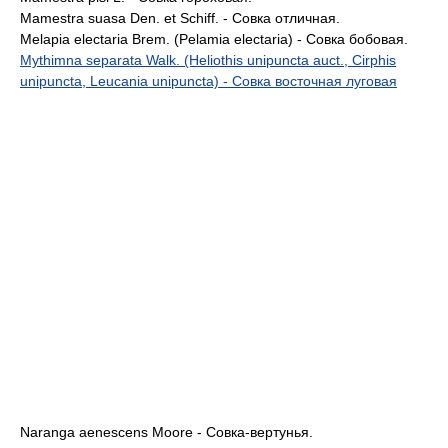
Mamestra suasa Den. et Schiff. - Совка отличная.
Melapia electaria Brem. (Pelamia electaria) - Совка бобовая.
Mythimna separata Walk. (Heliothis unipuncta auct., Cirphis
unipuncta, Leucania unipuncta) - Совка восточная луговая
Naranga aenescens Moore - Совка-вертунья.