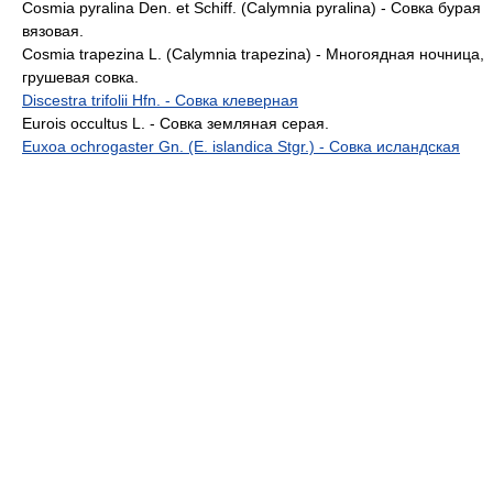
Cosmia pyralina Den. et Schiff. (Calymnia pyralina) - Совка бурая
вязовая.
Cosmia trapezina L. (Calymnia trapezina) - Многоядная ночница,
грушевая совка.
Discestra trifolii Hfn. - Совка клеверная
Eurois occultus L. - Совка земляная серая.
Euxoa ochrogaster Gn. (E. islandica Stgr.) - Совка исландская