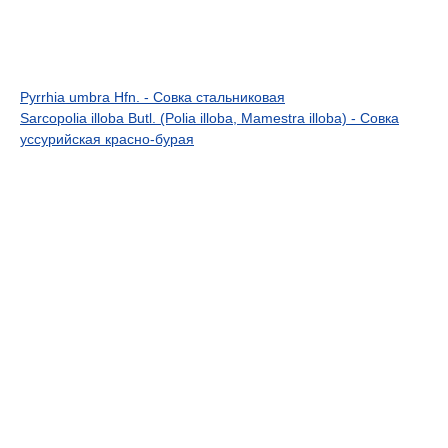
Pyrrhia umbra Hfn. - Совка стальниковая
Sarcopolia illoba Butl. (Polia illoba, Mamestra illoba) - Совка
уссурийская красно-бурая